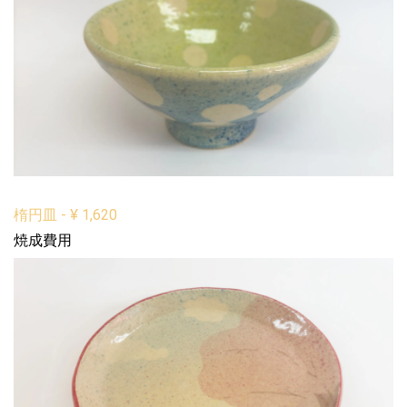
楕円皿
-
¥
1,620
焼成費用