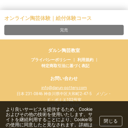
オンライン陶芸体験｜絵付体験コース
完売
ダルン陶芸教室
プライバシーポリシー
|
利用規約
|
特定商取引法に基づく表記
お問い合わせ
info@darun-pottery.com
日本 231-0846 神奈川県中区大和町2-47-5 メゾン・
ド・ポミエ102号室
+81 45 323 9160
より良いサービスを提供するため、Cookie
およびその他の技術を使用いたします。サ
Powered by Rezio
イトを継続利用することにより、Cookie等
閉じる
の使用に同意したと見なされます。詳細は
快適なウェブ体験のため、ブラウザは Google Chrome、Safari、